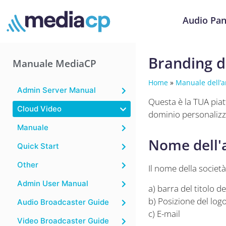
Audio Pan
Branding d
Manuale MediaCP
Home
»
Manuale dell’a
Admin Server Manual
Questa è la TUA piatt
Cloud Video
dominio personalizza
Manuale
Nome dell'
Quick Start
Other
Il nome della società
Admin User Manual
a) barra del titolo 
b) Posizione del log
Audio Broadcaster Guide
c) E-mail
Video Broadcaster Guide