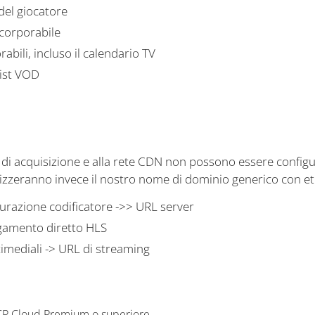
 del giocatore
corporabile
abili, incluso il calendario TV
list VOD
ver di acquisizione e alla rete CDN non possono essere confi
lizzeranno invece il nostro nome di dominio generico con eti
gurazione codificatore ->> URL server
egamento diretto HLS
imediali -> URL di streaming
P Cloud Premium o superiore