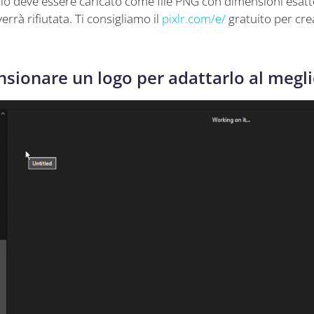
hio deve essere caricato come file PNG con dimensioni esatte
errà rifiutata. Ti consigliamo il
pixlr.com/e/
gratuito per cre
sionare un logo per adattarlo al megl