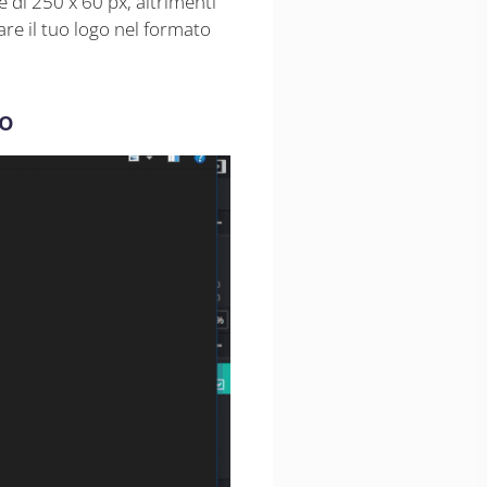
 di 250 x 60 px, altrimenti
are il tuo logo nel formato
io