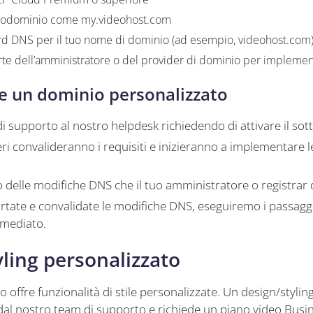
todominio come my.videohost.com
rd DNS per il tuo nome di dominio (ad esempio, videohost.com
te dell’amministratore o del provider di dominio per impleme
e un dominio personalizzato
 di supporto al nostro helpdesk richiedendo di attivare il sot
eri convalideranno i requisiti e inizieranno a implementare l
 delle modifiche DNS che il tuo amministratore o registrar
tate e convalidate le modifiche DNS, eseguiremo i passaggi f
immediato.
yling personalizzato
offre funzionalità di stile personalizzate. Un design/styli
 dal nostro team di supporto e richiede un piano video Busi