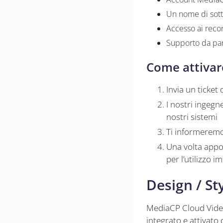
Un nome di sot
Accesso ai reco
Supporto da par
Come attivar
Invia un ticket
I nostri ingegn
nostri sistemi
Ti informeremo
Una volta appor
per l’utilizzo 
Design / St
MediaCP Cloud Video 
integrato e attivato