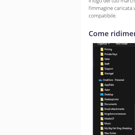
Il logo del tuo marc
l’immagine caricata v
compatibile.
Come ridimen