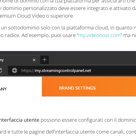
o nome di dominio con la tua piattaforma per assicurarti che i
 dominio personalizzato deve essere integrato e attivato d
remium Cloud Video o superiore.
re un sottodominio solo con la piattaforma cloud, in quanto 
o radice. Ad esempio, puoi usare “
my.videohost.com
” ma n
interfaccia utente
possono essere configurati con il dominio 
d e tutte le pagine dell’interfaccia utente come canali, con