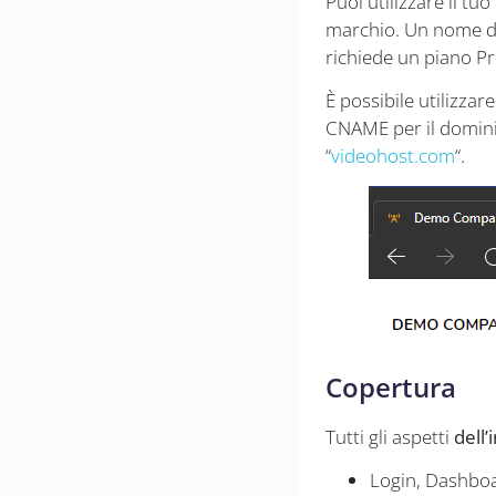
Puoi utilizzare il tu
marchio. Un nome di
richiede un piano P
È possibile utilizza
CNAME per il domini
“
videohost.com
“.
Copertura
Tutti gli aspetti
dell’
Login, Dashboar