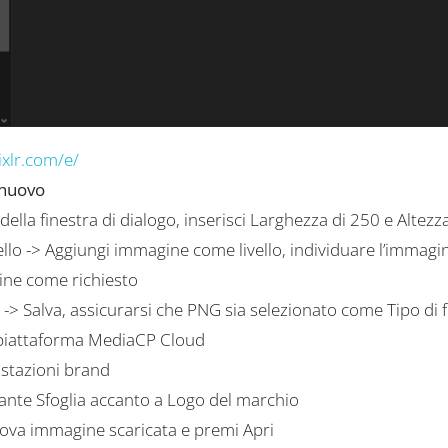
ixlr.com/e/
 nuovo
 della finestra di dialogo, inserisci Larghezza di 250 e Altezz
vello -> Aggiungi immagine come livello, individuare l’immagine
ine come richiesto
le -> Salva, assicurarsi che PNG sia selezionato come Tipo d
 piattaforma MediaCP Cloud
ostazioni brand
lsante Sfoglia accanto a Logo del marchio
uova immagine scaricata e premi Apri