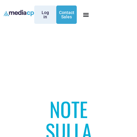
Log
Contact
in
Sales
NOTE
SULLA