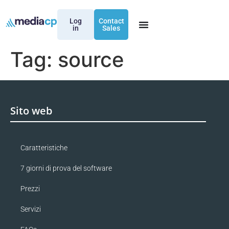
Log
Contact
in
Sales
Tag:
source
Sito web
Caratteristiche
7 giorni di prova del software
Prezzi
Servizi