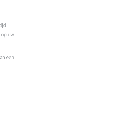
ijd
g op uw
van een