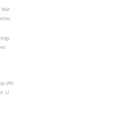
. Met
cties
ing),
ies.
 op VPS
er. U