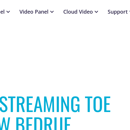
el
Video Panel
Cloud Video
Support
STREAMING TOE
W BEDRIJF