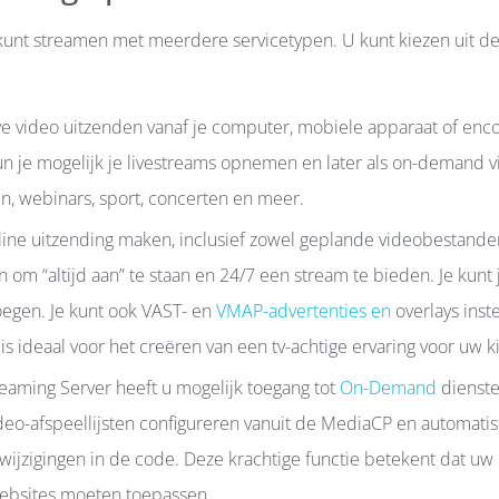
unt streamen met meerdere servicetypen. U kunt kiezen uit d
live video uitzenden vanaf je computer, mobiele apparaat of enc
kun je mogelijk je livestreams opnemen en later als on-demand v
n, webinars, sport, concerten en meer.
nline uitzending maken, inclusief zowel geplande videobestande
n om “altijd aan” te staan en 24/7 een stream te bieden. Je kunt 
oegen. Je kunt ook VAST- en
VMAP-advertenties en
overlays inst
s ideaal voor het creëren van een tv-achtige ervaring voor uw ki
aming Server heeft u mogelijk toegang tot
On-Demand
dienste
eo-afspeellijsten configureren vanuit de MediaCP en automatis
ijzigingen in de code. Deze krachtige functie betekent dat uw
ebsites moeten toepassen.