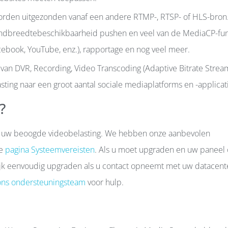
orden uitgezonden vanaf een andere RTMP-, RTSP- of HLS-bron
andbreedtebeschikbaarheid pushen en veel van de MediaCP-fun
cebook, YouTube, enz.), rapportage en nog veel meer.
n van DVR, Recording, Video Transcoding (Adaptive Bitrate Stream
ing naar een groot aantal sociale mediaplatforms en -applicat
?
an uw beoogde videobelasting. We hebben onze aanbevolen
ze
pagina Systeemvereisten
. Als u moet upgraden en uw paneel
jnlijk eenvoudig upgraden als u contact opneemt met uw datacent
ons ondersteuningsteam
voor hulp.