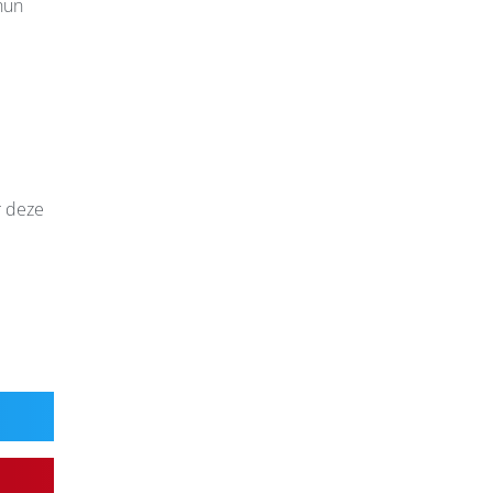
hun
r deze