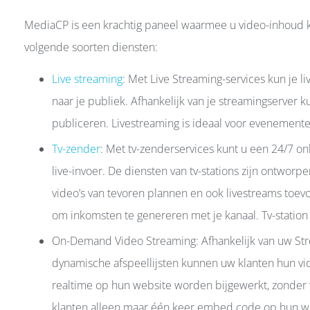
MediaCP is een krachtig paneel waarmee u video-inhoud k
volgende soorten diensten:
Live streaming
: Met Live Streaming-services kun je 
naar je publiek. Afhankelijk van je streamingserver 
publiceren. Livestreaming is ideaal voor evenemente
Tv-zender
: Met tv-zenderservices kunt u een 24/7 o
live-invoer. De diensten van tv-stations zijn ontworpe
video’s van tevoren plannen en ook livestreams toev
om inkomsten te genereren met je kanaal. Tv-station i
On-Demand Video Streaming: Afhankelijk van uw Stre
dynamische afspeellijsten kunnen uw klanten hun vid
realtime op hun website worden bijgewerkt, zonder w
klanten alleen maar één keer embed code op hun w