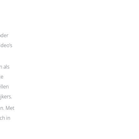
e
oder
ideo’s
n als
je
ellen
jkers.
n. Met
ch in