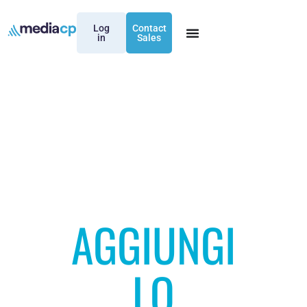
Log
Contact
in
Sales
AGGIUNGI
LO