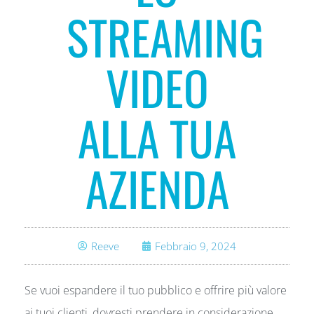
STREAMING
VIDEO
ALLA TUA
AZIENDA
Reeve
Febbraio 9, 2024
Se vuoi espandere il tuo pubblico e offrire più valore
ai tuoi clienti, dovresti prendere in considerazione