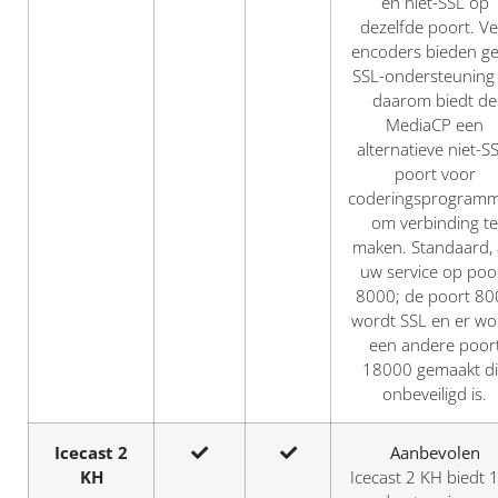
en niet-SSL op
dezelfde poort. Ve
encoders bieden g
SSL-ondersteuning
daarom biedt de
MediaCP een
alternatieve niet-S
poort voor
coderingsprogramm
om verbinding te
maken. Standaard, 
uw service op poo
8000; de poort 80
wordt SSL en er wo
een andere poor
18000 gemaakt d
onbeveiligd is.
Icecast 2
Aanbevolen
KH
Icecast 2 KH biedt 