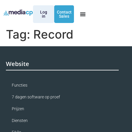
Log
Contact
in
Sales
Tag:
Record
Website
Functies
7 dagen software op proef
Prijzen
Diensten