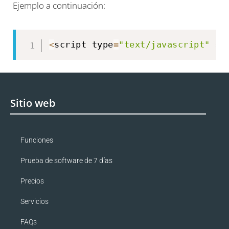
Ejemplo a continuación:
<
script type
=
"text/javascript"
 sr
Sitio web
Funciones
Prueba de software de 7 días
Precios
Servicios
FAQs