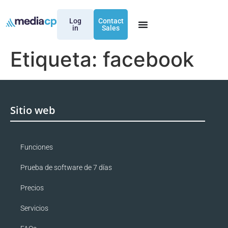
Log
Contact
in
Sales
Etiqueta:
facebook
Sitio web
Funciones
Prueba de software de 7 días
Precios
Servicios