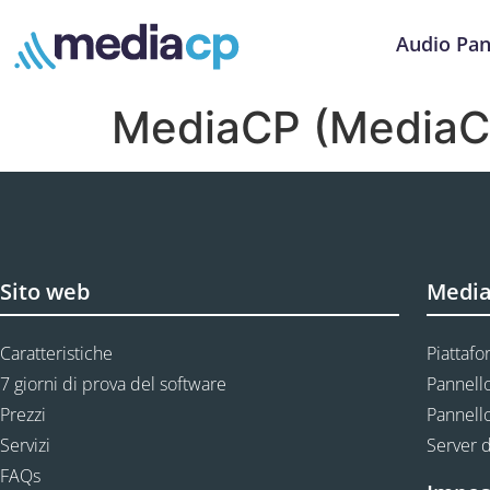
Audio Pan
MediaCP (MediaC
Sito web
Media
Caratteristiche
Piattafo
7 giorni di prova del software
Pannello
Prezzi
Pannello
Servizi
Server d
FAQs