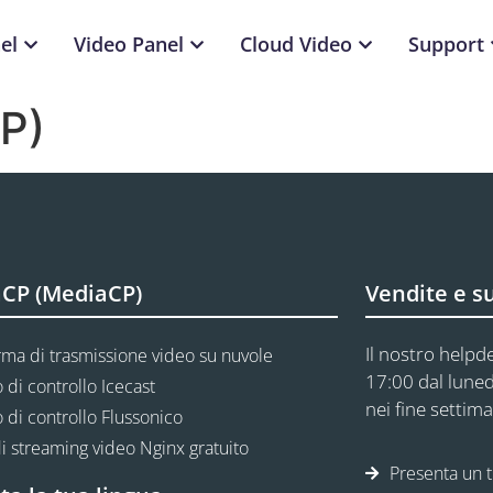
el
Video Panel
Cloud Video
Support
P)
CP (MediaCP)
Vendite e s
Il nostro helpde
rma di trasmissione video su nuvole
17:00 dal luned
 di controllo Icecast
nei fine settima
 di controllo Flussonico
i streaming video Nginx gratuito
Presenta un t