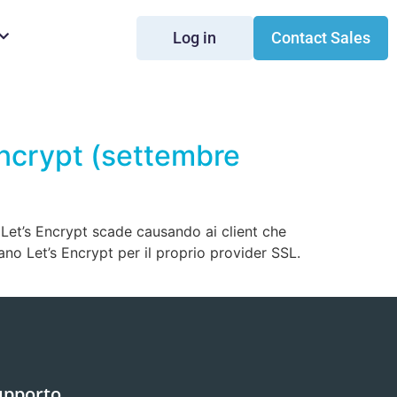
Log in
Contact Sales
Encrypt (settembre
r Let’s Encrypt scade causando ai client che
no Let’s Encrypt per il proprio provider SSL.
upporto