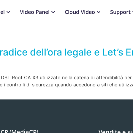
el
Video Panel
Cloud Video
Support
adice dell’ora legale e Let’s 
o DST Root CA X3 utilizzato nella catena di attendibilità pe
i controlli di sicurezza quando accedono a siti che utilizza
CP (MediaCP)
Vendite e s