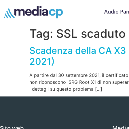
Audio Pan
Tag:
SSL scaduto
Scadenza della CA X3 r
2021)
A partire dal 30 settembre 2021, il certificat
non riconoscono ISRG Root X1 di non superare 
I dettagli su questo problema […]
Sito web
Media