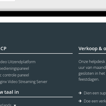
aCP
Verkoop & 
Onze helpdesk 
ideo Uitzendplatform
uur van maandag
 bedieningspaneel
gesloten in he
c controle paneel
feestdagen.
Nginx Video Streaming Server
w taal in
Dien een supp
Doe een ver
rlands