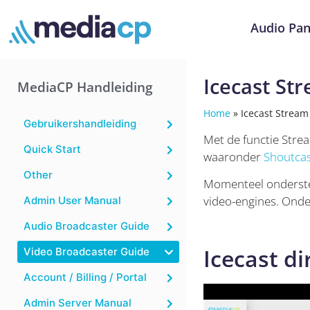
Audio Pan
Icecast Str
MediaCP Handleiding
Home
»
Icecast Stream 
Gebruikershandleiding
Met de functie Stre
Quick Start
waaronder
Shoutca
Other
Momenteel onderste
video-engines. Onde
Admin User Manual
Audio Broadcaster Guide
Icecast di
Video Broadcaster Guide
Account / Billing / Portal
Admin Server Manual