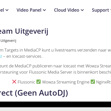
el
Video Panel
Cloud Video
Support
eam Uitgeverij
Uitgeverij
am Targets in MediaCP kunt u livestreams verzenden naar 
st
– en Icecast-services .
unt de MediaCP publiceren naar Icecast met Wowza Strea
rsteuning voor Flussonic Media Server is binnenkort besch
Flussonic
Wowza Streaming Engine
NginxR
rect (Geen AutoDJ)