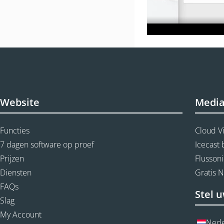
Website
Medi
Functies
Cloud V
7 dagen software op proef
Icecast
Prijzen
Flussoni
Diensten
Gratis 
FAQs
Stel u
Slag
My Account
Nede