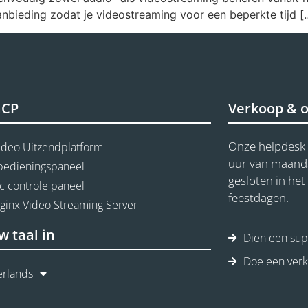
anbieding zodat je videostreaming voor een beperkte tijd [
aCP
Verkoop & 
Onze helpdesk 
ideo Uitzendplatform
uur van maandag
 bedieningspaneel
gesloten in he
c controle paneel
feestdagen.
Nginx Video Streaming Server
w taal in
Dien een supp
Doe een ver
rlands