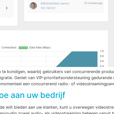
te kondigen, waarbij gebruikers van concurrerende produc
migratie. Geniet van VIP-prioriteitsondersteuning gedurend
 momenteel een concurrerend radio- of videostreamingpanel
oe aan uw bedrijf
arde wilt bieden aan uw klanten, kunt u overwegen videost
envoudig zowel audio- als videostreaming beheren vanuit h