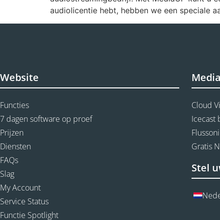
audiolicentie hebt, hebben we een speciale a
Website
Medi
Functies
Cloud V
7 dagen software op proef
Icecast
Prijzen
Flussoni
Diensten
Gratis 
FAQs
Stel u
Slag
My Account
Nede
Service Status
Functie Spotlight