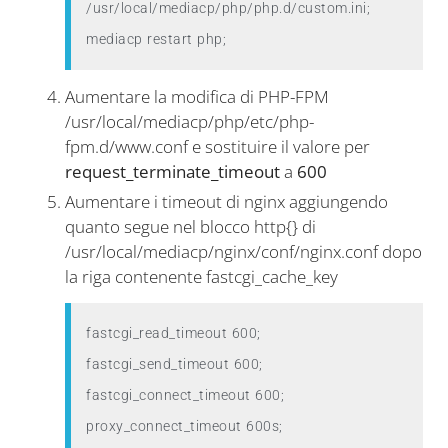
/usr/local/mediacp/php/php.d/custom.ini; 
mediacp restart php;
Aumentare la modifica di PHP-FPM
/usr/local/mediacp/php/etc/php-
fpm.d/www.conf e sostituire il valore per
request_terminate_timeout
a
600
Aumentare i timeout di nginx aggiungendo
quanto segue nel blocco http{} di
/usr/local/mediacp/nginx/conf/nginx.conf dopo
la riga contenente fastcgi_cache_key
fastcgi_read_timeout 600;

fastcgi_send_timeout 600;

fastcgi_connect_timeout 600;

proxy_connect_timeout 600s;
