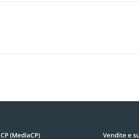
CP (MediaCP)
Vendite e s