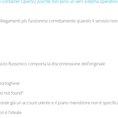
per i container OpenVZ poiché non sono un vero sistema operativo
collegamenti pls funzionino correttamente quando il servizio non
rvizio flussonico comporta la disconnessione dell’originale
 portoghese
get not found”
iste già un account utente e il piano rivenditore non è specific
n è l’ideale