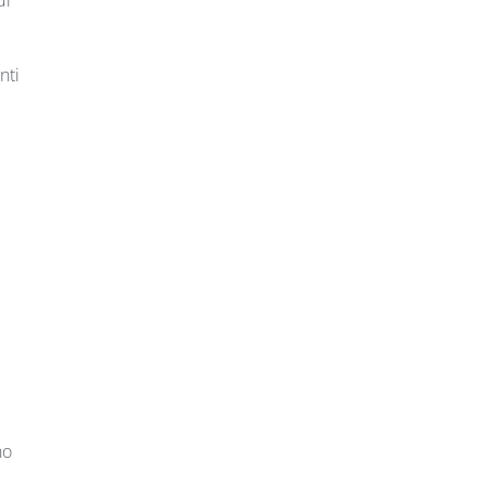
nti
no