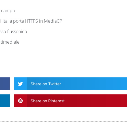
ze campo
ilita la porta HTTPS in MediaCP
sso flussonico
ltimediale
Share on Twitter
Share on Pinterest