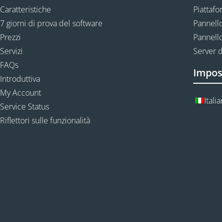
Caratteristiche
Piattafo
7 giorni di prova del software
Pannello
Prezzi
Pannello
Servizi
Server d
FAQs
Impos
Introduttiva
My Account
Itali
Service Status
Riflettori sulle funzionalità