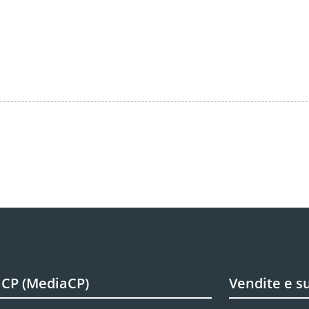
CP (MediaCP)
Vendite e s