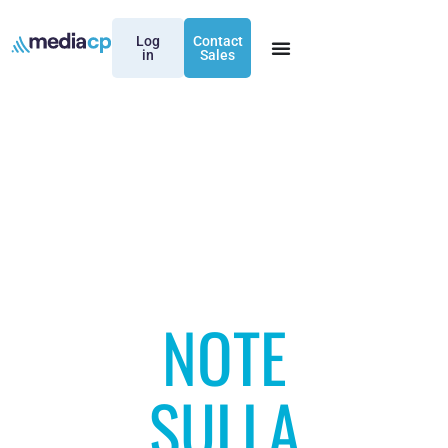
Log
Contact
in
Sales
NOTE
SULLA