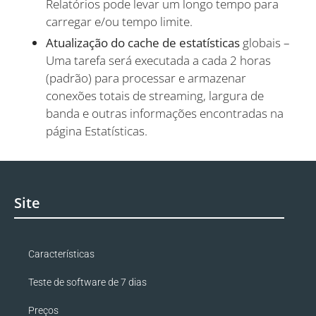
Relatórios pode levar um longo tempo para
carregar e/ou tempo limite.
Atualização do cache de estatísticas
globais –
Uma tarefa será executada a cada 2 horas
(padrão) para processar e armazenar
conexões totais de streaming, largura de
banda e outras informações encontradas na
página Estatísticas.
Site
Características
Teste de software de 7 dias
Preços