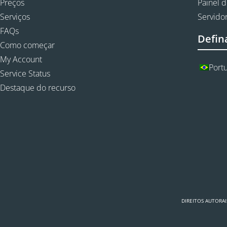
Preços
Painel d
Serviços
Servidor
FAQs
Defin
Como começar
My Account
Port
Service Status
Destaque do recurso
DIREITOS AUTORAI