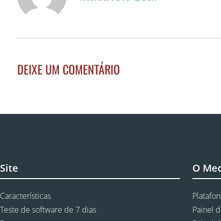
DEIXE UM COMENTÁRIO
Site
O Me
Características
Platafo
Teste de software de 7 dias
Painel d