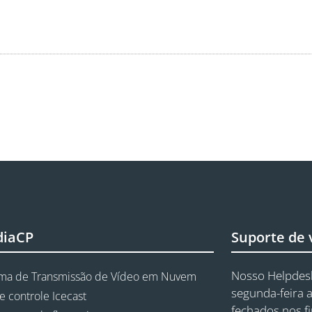
diaCP
Suporte de
Nosso Helpdesk
rma de Transmissão de Vídeo em Nuvem
segunda-feira a
e controle Icecast
fechados nos f