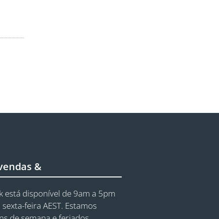
 vendas &
 está disponível de 9am a 5pm
 sexta-feira AEST. Estamos
ins de semana e feriados