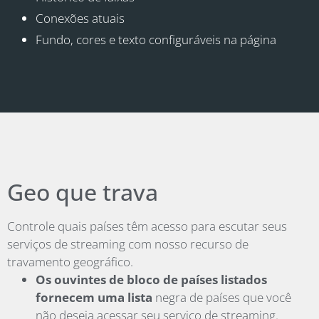
Conexões atuais
Fundo, cores e texto configuráveis na página
Geo que trava
Controle quais países têm acesso para escutar seus
serviços de streaming com nosso recurso de
travamento geográfico.
Os ouvintes de bloco de países listados
fornecem uma lista
negra de países que você
não deseja acessar seu serviço de streaming.