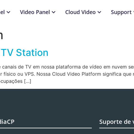
el
Video Panel
Cloud Video
Support
m
TV Station
 canais de TV em nossa plataforma de vídeo em nuvem sem 
físico ou VPS. Nossa Cloud Video Platform significa que n
ocupações […]
diaCP
Suporte de