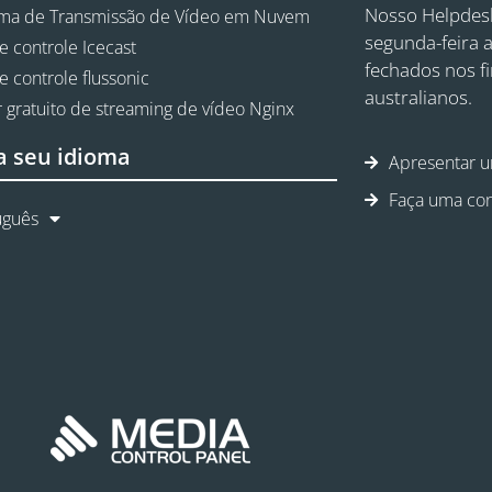
Nosso Helpdesk
rma de Transmissão de Vídeo em Nuvem
segunda-feira a
e controle Icecast
fechados nos f
e controle flussonic
australianos.
 gratuito de streaming de vídeo Nginx
a seu idioma
Apresentar u
Faça uma con
uguês