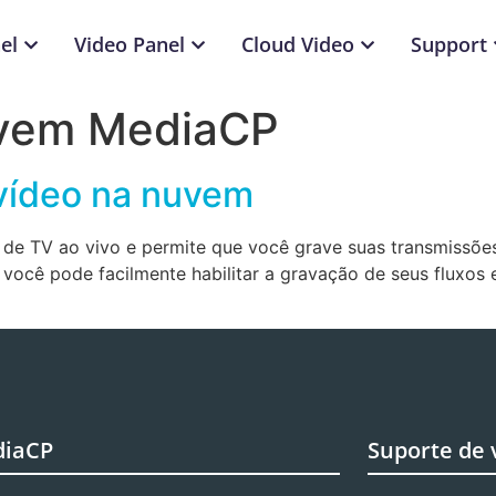
el
Video Panel
Cloud Video
Support
vem MediaCP
vídeo na nuvem
 de TV ao vivo e permite que você grave suas transmissõe
ocê pode facilmente habilitar a gravação de seus fluxos e
diaCP
Suporte de