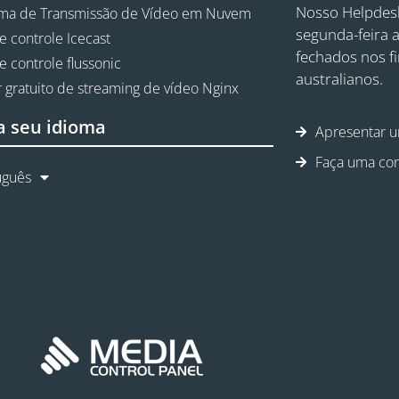
Nosso Helpdesk
rma de Transmissão de Vídeo em Nuvem
segunda-feira a
e controle Icecast
fechados nos f
e controle flussonic
australianos.
 gratuito de streaming de vídeo Nginx
a seu idioma
Apresentar u
Faça uma con
uguês