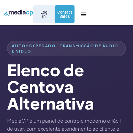
Log
Contact
in
Sales
AUTOHOSPEDADO · TRANSMISSÃO DE ÁUDIO
E VÍDEO
Elenco de
Centova
Alternativa
MediaCP é um painel de controle moderno e fácil
de usar, com excelente atendimento ao cliente e