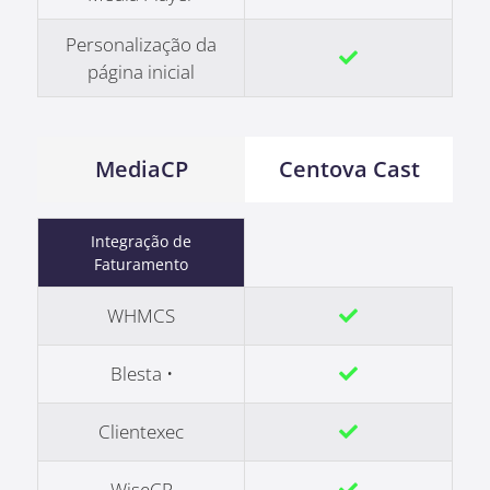
Personalização da
página inicial
MediaCP
Centova Cast
Integração de
Faturamento
WHMCS
Blesta •
Clientexec
WiseCP