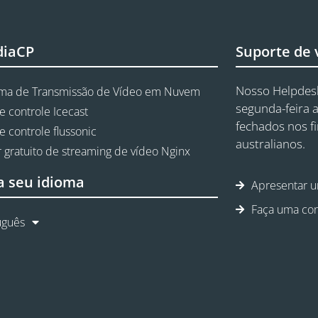
diaCP
Suporte de
Nosso Helpdesk
rma de Transmissão de Vídeo em Nuvem
segunda-feira a
e controle Icecast
fechados nos f
e controle flussonic
australianos.
 gratuito de streaming de vídeo Nginx
a seu idioma
Apresentar u
Faça uma con
uguês