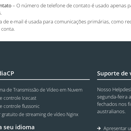
ntato
– O número de telefone de contato é usado apenas 
.
a de e-mail é usada para comunicações primárias, como red
 conta.
diaCP
Suporte de
Nosso Helpdesk
rma de Transmissão de Vídeo em Nuvem
segunda-feira a
e controle Icecast
fechados nos f
e controle flussonic
australianos.
 gratuito de streaming de vídeo Nginx
a seu idioma
Apresentar u