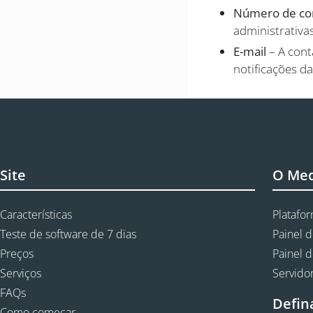
Número de co
administrativas
E-mail
– A cont
notificações da
Site
O Me
Características
Platafo
Teste de software de 7 dias
Painel d
Preços
Painel d
Serviços
Servidor
FAQs
Defin
Como começar