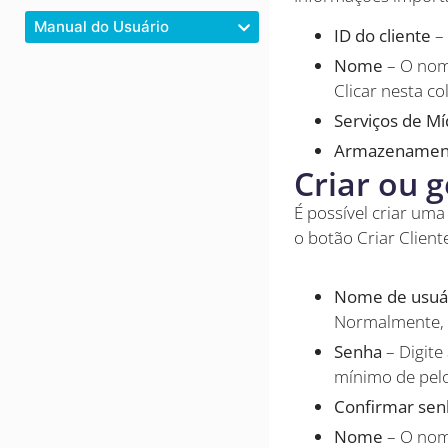
Manual do Usuário
ID do cliente
–
Nome
– O nom
Clicar nesta co
Serviços de Mí
Armazename
Criar ou 
É possível criar uma
o botão Criar Clien
Nome de usuá
Normalmente, i
Senha
– Digite
mínimo de pelo
Confirmar sen
Nome
– O nom