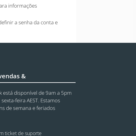
para informações
efinir a senha da conta e
 vendas &
 está disponível de 9am a 5pm
 sexta-feira AEST. Estamos
ins de semana e feriados
m ticket de suporte