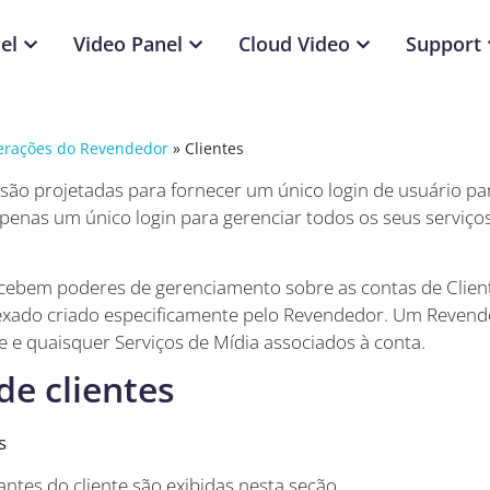
el
Video Panel
Cloud Video
Support
rações do Revendedor
»
Clientes
 são projetadas para fornecer um único login de usuário pa
penas um único login para gerenciar todos os seus serviço
cebem poderes de gerenciamento sobre as contas de Clien
nexado criado especificamente pelo Revendedor. Um Reven
e e quaisquer Serviços de Mídia associados à conta.
de clientes
s
ntes do cliente são exibidas nesta seção.