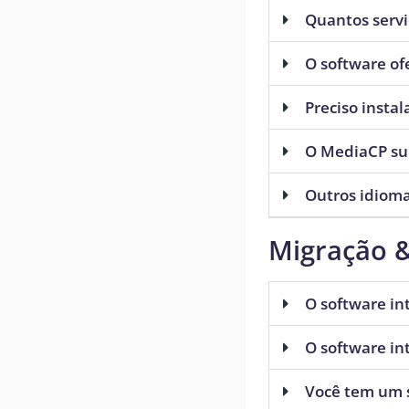
Quantos servi
O software of
Preciso insta
O MediaCP su
Outros idioma
Migração &
O software i
O software in
Você tem um s