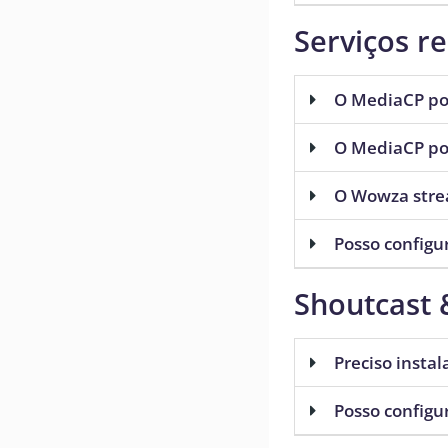
Serviços r
O MediaCP pod
O MediaCP pod
O Wowza stre
Posso config
Shoutcast 
Preciso instal
Posso configu