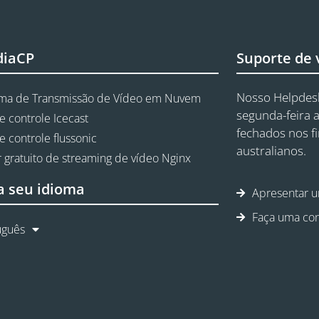
diaCP
Suporte de
Nosso Helpdesk
rma de Transmissão de Vídeo em Nuvem
segunda-feira a
e controle Icecast
fechados nos f
e controle flussonic
australianos.
 gratuito de streaming de vídeo Nginx
a seu idioma
Apresentar u
Faça uma con
uguês